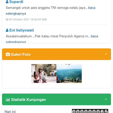
Supardi
Semangat untuk para anggota TNI semoga selalu jaya...
baca
selengkapnya
05 Oktober 2021 18:02:44 WIB
Eni listiyowati
Assalamualaikum...Pak kalau misal Penyuluh Agama m...
baca
selengkapnya
08 Juni 2021 08:25:07 WIB
Galeri Foto
Tugimin
Semoga dapat berlangsung setiap tahun...
baca selengkapnya
29 Agustus 2019 14:45:38 WIB
Handriyanto
Setuju terhadap pesan Ki Lurah Harto, dan seperti ...
baca
selengkapnya
Statistik Kunjungan
29 Mei 2018 07:35:52 WIB
Hari ini