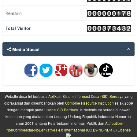
Sholu 'allanabi Muhammad.......
baca selengkapnya
15 April 2018 01:56:50 WIB
Kemarin
Total Visitor
Mantab.......
baca selengkapnya
15 April 2018 01:54:46 WIB
Media Sosial
kolib
terimakasih atas masukan yang sangat membangun. pe...
baca
selengkapnya
07 Februari 2018 05:12:24 WIB
Handoyo
Mestinya kalau akan mengembangkan seni adalah kese...
baca
Website desa ini berbasis
Aplikasi Sistem Informasi Desa (SID) Berdaya
yang
selengkapnya
diprakarsai dan dikembangkan oleh
Combine Resource Institution
sejak 2009
10 November 2017 15:09:51 WIB
dengan merujuk pada
Lisensi SID Berdaya.
Isi website ini berada di bawah
ketentuan yang diatur dalam Undang-Undang Republik Indonesia Nomor 14
Tahun 2008 tentang Keterbukaan Informasi Publik dan
Attribution-
NonCommercial-NoDerivatives 4.0 International (CC BY-NC-ND 4.0) License