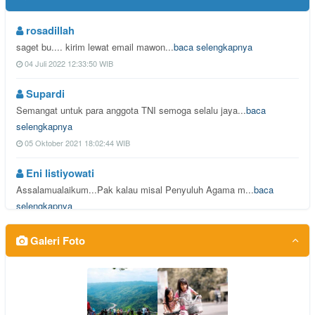
rosadillah
saget bu.... kirim lewat email mawon...
baca selengkapnya
04 Juli 2022 12:33:50 WIB
Supardi
Semangat untuk para anggota TNI semoga selalu jaya...
baca
selengkapnya
05 Oktober 2021 18:02:44 WIB
Eni listiyowati
Assalamualaikum...Pak kalau misal Penyuluh Agama m...
baca
selengkapnya
08 Juni 2021 08:25:07 WIB
Galeri Foto
Tugimin
Semoga dapat berlangsung setiap tahun...
baca selengkapnya
29 Agustus 2019 14:45:38 WIB