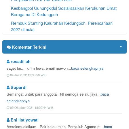
Kesbangpol Gunungkidul Sosialisasikan Kerukunan Umat
Beragama Di Kedungpoh
Rembuk Stunting Kalurahan Kedungpoh, Perencanaan
2027 dimulai
Masyarakat Kedungpoh Gelar Kirim Do'a Rasulan
Komentar Terkini
rosadillah
saget bu.... kirim lewat email mawon...
baca selengkapnya
04 Juli 2022 12:33:50 WIB
Supardi
Semangat untuk para anggota TNI semoga selalu jaya...
baca
selengkapnya
05 Oktober 2021 18:02:44 WIB
Eni listiyowati
Assalamualaikum...Pak kalau misal Penyuluh Agama m...
baca