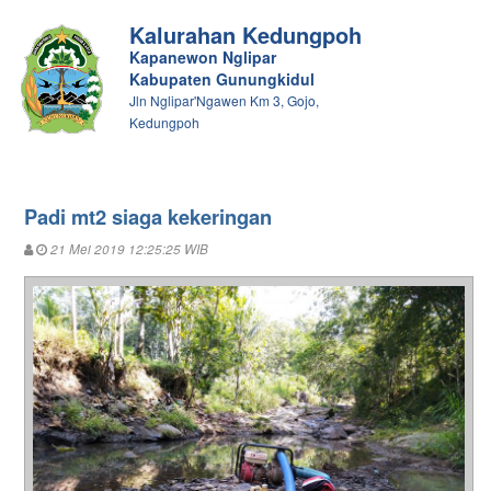
Kalurahan Kedungpoh
Kapanewon Nglipar
Kabupaten Gunungkidul
Jln Nglipar'Ngawen Km 3, Gojo,
Kedungpoh
Padi mt2 siaga kekeringan
21 Mei 2019 12:25:25 WIB