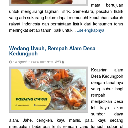
mata bertujuan
untuk mengurangi tagihan listrik. Sementara, pasokan listrik
yang ada sekarang belum dapat memenuhi kebutuhan seluruh
rakyat Indonesia dan permintaan listrik dari konsumen terus
meningkat setiap tahun, baik untuk...
..selengkapnya
Wedang Uwuh, Rempah Alam Desa
Kedungpoh
14 Agustus 2020 00:18:31 WIB
Keasrian alam
Desa Kedungpoh
dengan tanahnya
yang subur bagi
rempah
menjadikan Desa
ini kaya akan
sumber daya
alam. Jahe, cengkeh, kayu manis, pala, kayu secang
merupakan beberapa jenis rempah yang tumbuh subur di