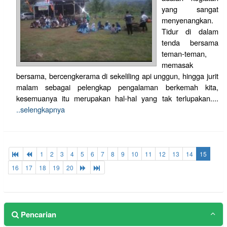
yang sangat
menyenangkan.
Tidur di dalam
tenda bersama
teman-teman,
memasak
bersama, bercengkerama di sekeliling api unggun, hingga jurit
malam sebagai pelengkap pengalaman berkemah kita,
kesemuanya itu merupakan hal-hal yang tak terlupakan....
..selengkapnya
1
2
3
4
5
6
7
8
9
10
11
12
13
14
15
16
17
18
19
20
Pencarian