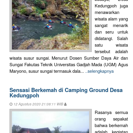
Kedungpoh juga
menawarkan
wisata alam yang
sangat menarik
dan seru untuk
didatangi. Salah
satu wisata
tersebut adalah
wisata susur sungai. Menurut Dosen Sumber Daya Air dan
Sungai Fakutas Teknik Universitas Gadjah Mada (UGM) Agus
Maryono, susur sungai termasuk dala...
..selengkapnya
Sensasi Berkemah di Camping Ground Desa
Kedungpoh
12 Agustus 2020 21:08:11 WIB
Rasanya semua
orang sepakat
bahwa berkemah
adalah kegiatan