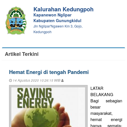
Kalurahan Kedungpoh
Kapanewon Nglipar
Kabupaten Gunungkidul
Jln Nglipar'Ngawen Km 3, Gojo,
Kedungpoh
Artikel Terkini
Hemat Energi di tengah Pandemi
14 Agustus 2020 10:26:15 WIB
LATAR
BELAKANG
Bagi sebagian
besar
masyarakat,
hemat energi
hanya semata-