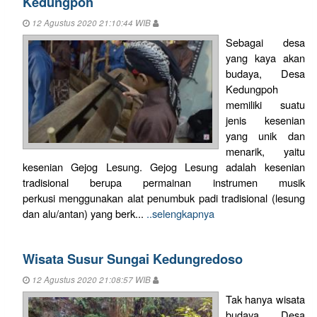
Kedungpoh
12 Agustus 2020 21:10:44 WIB
Sebagai desa
yang kaya akan
budaya, Desa
Kedungpoh
memiliki suatu
jenis kesenian
yang unik dan
menarik, yaitu
kesenian Gejog Lesung. Gejog Lesung adalah kesenian
tradisional berupa permainan instrumen musik
perkusi menggunakan alat penumbuk padi tradisional (lesung
dan alu/antan) yang berk...
..selengkapnya
Wisata Susur Sungai Kedungredoso
12 Agustus 2020 21:08:57 WIB
Tak hanya wisata
budaya, Desa