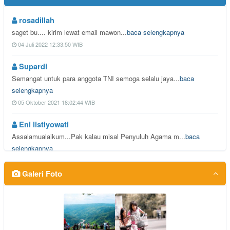
rosadillah
saget bu.... kirim lewat email mawon...
baca selengkapnya
04 Juli 2022 12:33:50 WIB
Supardi
Semangat untuk para anggota TNI semoga selalu jaya...
baca
selengkapnya
05 Oktober 2021 18:02:44 WIB
Eni listiyowati
Assalamualaikum...Pak kalau misal Penyuluh Agama m...
baca
selengkapnya
08 Juni 2021 08:25:07 WIB
Galeri Foto
Tugimin
Semoga dapat berlangsung setiap tahun...
baca selengkapnya
29 Agustus 2019 14:45:38 WIB
Handriyanto